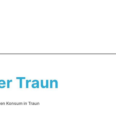
r Traun
ren Konsum in Traun